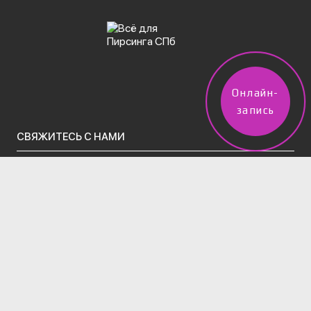
Онлайн-
запись
СВЯЖИТЕСЬ С НАМИ
vpircinge@gmail.com
Тел.(звонки)/WhatsApp/Telegram:
+7 (960) 247-50-02
2 филиала в Санкт-Петербурге:
м. Московская, Московский проспект д.195 (вход во
дворе через арку за Вкусно-и-точка)
Тел:
+7 (995) 831-86-27‬
м. Технологический Институт, ул. 13-я
Красноармейская, д. 14