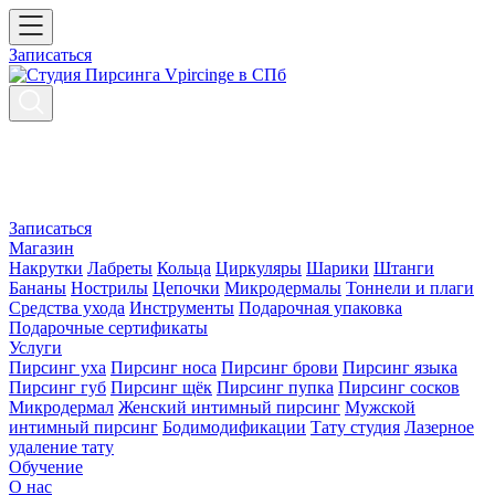
Записаться
Записаться
Магазин
Накрутки
Лабреты
Кольца
Циркуляры
Шарики
Штанги
Бананы
Нострилы
Цепочки
Микродермалы
Тоннели и плаги
Средства ухода
Инструменты
Подарочная упаковка
Подарочные сертификаты
Услуги
Пирсинг уха
Пирсинг носа
Пирсинг брови
Пирсинг языка
Пирсинг губ
Пирсинг щёк
Пирсинг пупка
Пирсинг сосков
Микродермал
Женский интимный пирсинг
Мужской
интимный пирсинг
Бодимодификации
Тату студия
Лазерное
удаление тату
Обучение
О нас