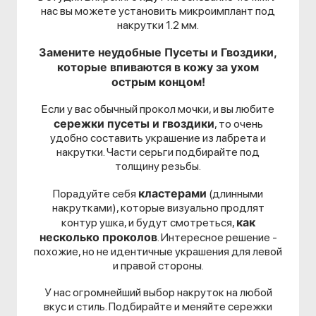
нас вы можете установить микроимплант под
накрутки 1.2 мм.
Замените неудобные Пусеты и Гвоздики,
которые впиваются в кожу за ухом
острым концом!
Если у вас обычный прокол мочки, и вы любите
сережки пусеты и гвоздики
, то очень
удобно составить украшение из лабрета и
накрутки. Части серьги подбирайте под
толщину резьбы.
кластерами
Порадуйте себя
(длинными
накрутками), которые визуально продлят
как
контур ушка, и будут смотреться,
несколько проколов
. Интересное решение -
похожие, но не идентичные украшения для левой
и правой стороны.
У нас огромнейший выбор накруток на любой
вкус и стиль. Подбирайте и меняйте сережки