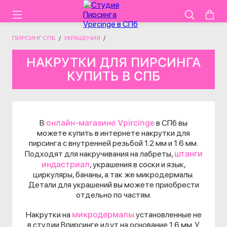
ПИРСИНГ СПБ
/
УКРАШЕНИЯ
/
НАКРУТКИ ДЛЯ ПИРСИНГА
КУПИТЬ В СПБ
онлайн-магазине Vpircinge
В
в СПб вы
можете купить в интернете накрутки для
пирсинга с внутренней резьбой 1.2 мм и 1.6 мм.
штанги
Подходят для накручивания на лабреты,
индастриал
, украшения в соски и язык,
циркуляры, бананы, а так же микродермалы.
Детали для украшений вы можете приобрести
отдельно по частям.
микродермалы
Накрутки на
установленные не
в студии Впирсинге идут на основание 1.6 мм. У