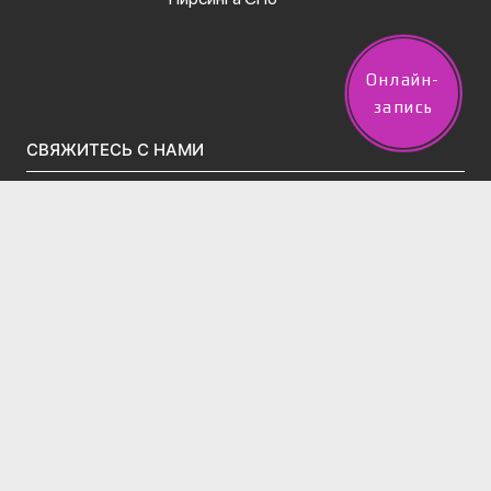
Онлайн-
запись
СВЯЖИТЕСЬ С НАМИ
vpircinge@gmail.com
Тел.(звонки)/WhatsApp/Telegram:
+7 (960) 247-50-02
2 филиала в Санкт-Петербурге:
м. Московская, Московский проспект д.195 (вход во
дворе через арку за Вкусно-и-точка)
Тел:
+7 (995) 831-86-27‬
м. Технологический Институт, ул. 13-я
Красноармейская, д. 14
Тел:
+7 (960) 247-50-02