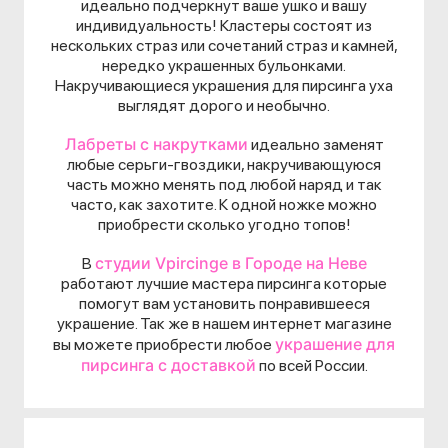
идеально подчеркнут ваше ушко и вашу
индивидуальность! Кластеры состоят из
нескольких страз или сочетаний страз и камней,
нередко украшенных бульонками.
Накручивающиеся украшения для пирсинга уха
выглядят дорого и необычно.
Лабреты с накрутками
идеально заменят
любые серьги-гвоздики, накручивающуюся
часть можно менять под любой наряд и так
часто, как захотите. К одной ножке можно
приобрести сколько угодно топов!
студии Vpircinge в Городе на Неве
В
работают лучшие мастера пирсинга которые
помогут вам установить понравившееся
украшение. Так же в нашем интернет магазине
украшение для
вы можете приобрести любое
пирсинга с доставкой
по всей России.