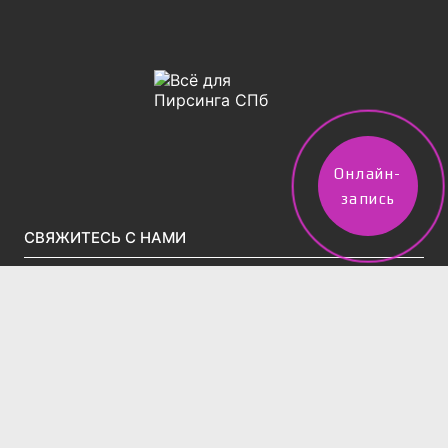
Онлайн-
запись
СВЯЖИТЕСЬ С НАМИ
vpircinge@gmail.com
Тел.(звонки)/WhatsApp/Telegram:
+7 (960) 247-50-02
2 филиала в Санкт-Петербурге:
м. Московская, Московский проспект д.195
(вход во дворе через арку за Вкусно-и-точка)
Тел:
+7 (995) 831-86-27‬