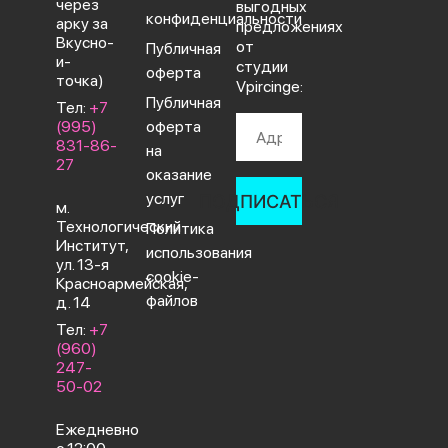
через
выгодных
конфиденциальности
арку за
предложениях
Вкусно-
от
Публичная
и-
студии
оферта
точка)
Vpircinge:
Публичная
Тел:
+7
(995)
оферта
831-86-
на
27‬
оказание
услуг
ПОДПИСАТЬСЯ
м.
Технологический
Политика
Институт,
использования
ул. 13-я
cookie-
Красноармейская,
файлов
д. 14
Тел:
+7
(960)
247-
50-02
Ежедневно