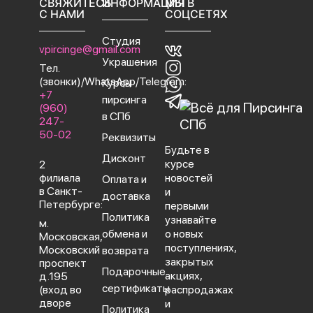
СВЯЖИТЕСЬ
ИНФОРМАЦИЯ
МЫ В
С НАМИ
СОЦСЕТЯХ
Студия
vpircinge@gmail.com
Украшения
Тел.
(звонки)/WhatsApp/Telegram:
Курсы
+7
пирсинга
(960)
в СПб
247-
50-02
Реквизиты
Будьте в
Дисконт
курсе
2
филиала
новостей
Оплата и
в Санкт-
и
доставка
Петербурге:
первыми
Политика
узнавайте
м.
обмена и
о новых
Московская,
поступлениях,
Московский
возврата
закрытых
проспект
Подарочные
акциях,
д.195
сертификаты
(вход во
распродажах
дворе
и
Политика