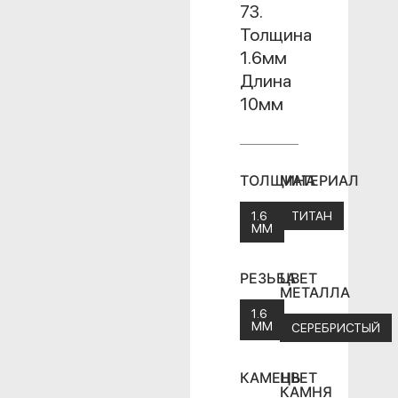
73.
Толщина
1.6мм
Длина
10мм
ТОЛЩИНА
МАТЕРИАЛ
1.6
ТИТАН
ММ
РЕЗЬБА
ЦВЕТ
МЕТАЛЛА
1.6
ММ
СЕРЕБРИСТЫЙ
КАМЕНЬ
ЦВЕТ
КАМНЯ