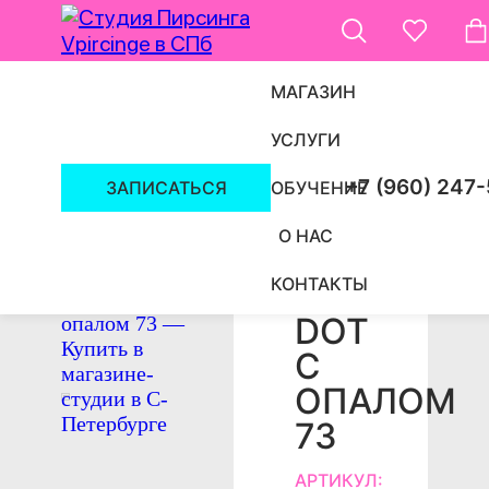
МАГАЗИН
УСЛУГИ
ПИРСИНГ СПБ
/
УКРАШЕНИЯ
/
БАНАНЫ
/
+7 (960) 247
ЗАПИСАТЬСЯ
ОБУЧЕНИЕ
О НАС
КОНТАКТЫ
БАНАН
DOT
С
ОПАЛОМ
73
АРТИКУЛ: