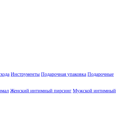
ухода
Инструменты
Подарочная упаковка
Подарочные
рмал
Женский интимный пирсинг
Мужской интимный