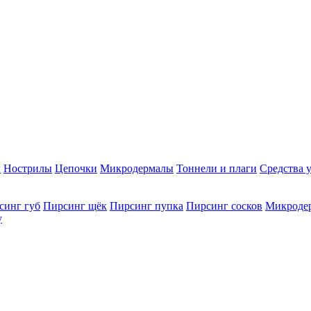
ы
Нострилы
Цепочки
Микродермалы
Тоннели и плаги
Средства 
синг губ
Пирсинг щёк
Пирсинг пупка
Пирсинг сосков
Микроде
у