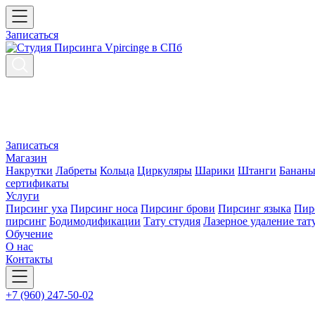
Записаться
Записаться
Магазин
Накрутки
Лабреты
Кольца
Циркуляры
Шарики
Штанги
Банан
сертификаты
Услуги
Пирсинг уха
Пирсинг носа
Пирсинг брови
Пирсинг языка
Пир
пирсинг
Бодимодификации
Тату студия
Лазерное удаление тат
Обучение
О нас
Контакты
+7 (960) 247-50-02