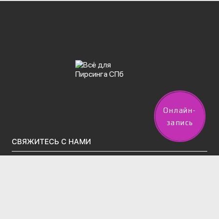
Онлайн-
запись
СВЯЖИТЕСЬ С НАМИ
vpircinge@gmail.com
Тел.(звонки)/WhatsApp/Telegram:
+7 (960) 247-50-02
2 филиала в Санкт-Петербурге:
м. Московская, Московский проспект д.195 (вход во