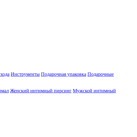
ухода
Инструменты
Подарочная упаковка
Подарочные
рмал
Женский интимный пирсинг
Мужской интимный