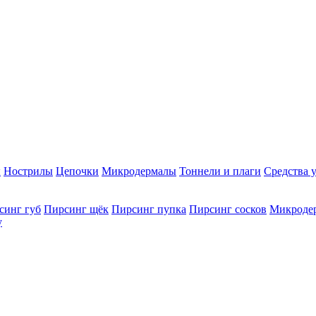
ы
Нострилы
Цепочки
Микродермалы
Тоннели и плаги
Средства 
синг губ
Пирсинг щёк
Пирсинг пупка
Пирсинг сосков
Микроде
у