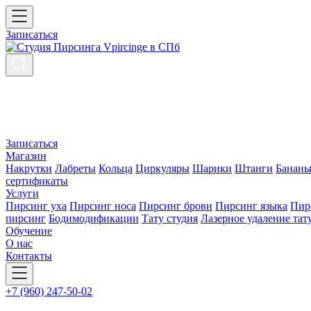
Записаться
Записаться
Магазин
Накрутки
Лабреты
Кольца
Циркуляры
Шарики
Штанги
Банан
сертификаты
Услуги
Пирсинг уха
Пирсинг носа
Пирсинг брови
Пирсинг языка
Пир
пирсинг
Бодимодификации
Тату студия
Лазерное удаление тат
Обучение
О нас
Контакты
+7 (960) 247-50-02