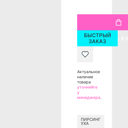
БЫСТРЫЙ
ДОБАВИТЬ В 
ЗАКАЗ
Актуальное
наличие
товара
уточняйте
у
менеджера
.
ПИРСИНГ
УХА