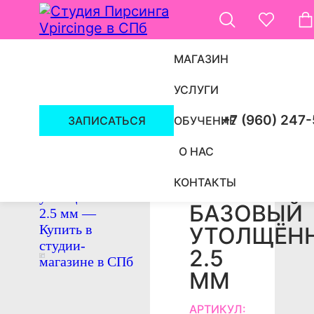
МАГАЗИН
УСЛУГИ
ПИРСИНГ СПБ
/
УКРАШЕНИЯ
/
КОЛЬЦА
/
+7 (960) 247
ЗАПИСАТЬСЯ
ОБУЧЕНИЕ
О НАС
КОНТАКТЫ
КЛИКЕР
БАЗОВЫЙ
УТОЛЩЁН
2.5
ММ
АРТИКУЛ: