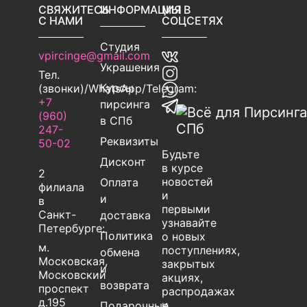
СВЯЖИТЕСЬ
ИНФОРМАЦИЯ
МЫ В
С НАМИ
СОЦСЕТЯХ
Студия
vpircinge@gmail.com
Украшения
Тел.
Курсы
(звонки)/WhatsApp/Telegram:
+7
пирсинга
(960)
в СПб
247-
Реквизиты
50-02
Будьте
Дисконт
в курсе
2
новостей
Оплата
филиала
и
и
в
первыми
Санкт-
доставка
узнавайте
Петербурге:
Политика
о новых
м.
поступлениях,
обмена
Московская,
закрытых
и
Московский
акциях,
возврата
проспект
распродажах
д.195
и
Подарочные