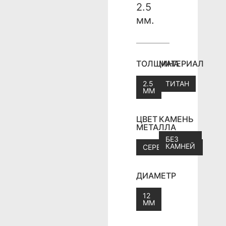
2.5
мм.
ТОЛЩИНА
МАТЕРИАЛ
2.5
ТИТАН
ММ
ЦВЕТ
КАМЕНЬ
МЕТАЛЛА
БЕЗ
КАМНЕЙ
СЕРЕБРИСТЫЙ
ДИАМЕТР
12
ММ