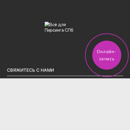
Онлайн-
запись
СВЯЖИТЕСЬ С НАМИ
vpircinge@gmail.com
Тел.(звонки)/WhatsApp/Telegram:
+7 (960) 247-50-02
2 филиала в Санкт-Петербурге:
м. Московская, Московский проспект д.195 (вход во
дворе через арку за Вкусно-и-точка)
Тел:
+7 (995) 831-86-27‬