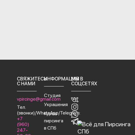
СВЯЖИТЕСЬ
ИНФОРМАЦИЯ
МЫ В
С НАМИ
СОЦСЕТЯХ
Студия
vpircinge@gmail.com
Украшения
Тел.
(звонки)/WhatsApp/Telegram:
Курсы
+7
пирсинга
(960)
в СПб
247-