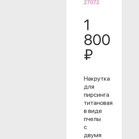
27072
1
800
₽
Накрутка
для
пирсинга
титановая
в виде
пчелы
с
двумя