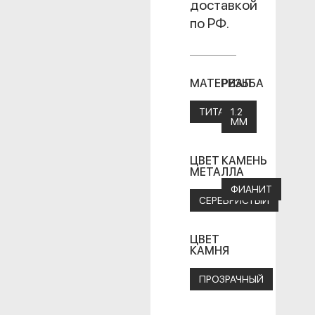
доставкой
по РФ.
МАТЕРИАЛ
РЕЗЬБА
ТИТАН
1.2
ММ
ЦВЕТ
КАМЕНЬ
МЕТАЛЛА
ФИАНИТ
СЕРЕБРИСТЫЙ
ЦВЕТ
КАМНЯ
ПРОЗРАЧНЫЙ