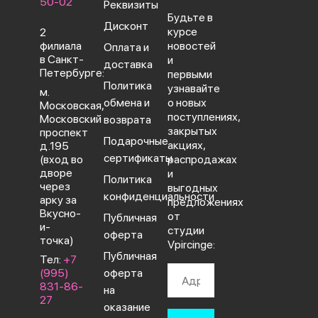
50-02
Реквизиты
Будьте в
Дисконт
курсе
2
филиала
новостей
Оплата и
в Санкт-
и
доставка
Петербурге:
первыми
Политика
узнавайте
м.
обмена и
о новых
Московская,
поступлениях,
Московский
возврата
закрытых
проспект
Подарочные
акциях,
д.195
сертификаты
(вход во
распродажах
дворе
и
Политика
через
выгодных
конфиденциальности
арку за
предложениях
Вкусно-
от
Публичная
и-
студии
оферта
точка)
Vpircinge:
Публичная
Тел:
+7
(995)
оферта
831-86-
на
27‬
оказание