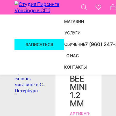
МАГАЗИН
УСЛУГИ
ПИРСИНГ СПБ
/
УКРАШЕНИЯ
/
НАКРУТКИ
/
+7 (960) 247
ОБУЧЕНИЕ
ЗАПИСАТЬСЯ
О НАС
КОНТАКТЫ
НАКРУТКА
BEE
MINI
1.2
ММ
АРТИКУЛ: