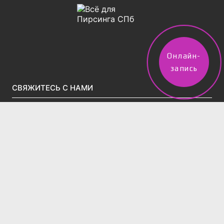
Онлайн-
запись
СВЯЖИТЕСЬ С НАМИ
vpircinge@gmail.com
Тел.(звонки)/WhatsApp/Telegram:
+7 (960) 247-50-02
2 филиала в Санкт-Петербурге:
м. Московская, Московский проспект д.195
(вход во дворе через арку за Вкусно-и-точка)
Тел:
+7 (995) 831-86-27‬
м. Технологический Институт, ул. 13-я
Красноармейская, д. 14