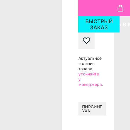
БЫСТРЫЙ
ДОБАВИТЬ В 
ЗАКАЗ
Актуальное
наличие
товара
уточняйте
у
менеджера
.
ПИРСИНГ
УХА