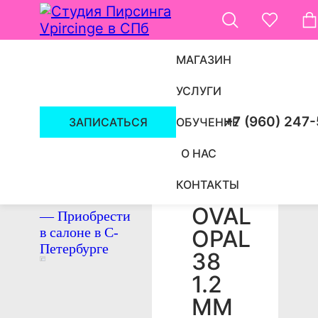
МАГАЗИН
УСЛУГИ
ПИРСИНГ СПБ
/
УКРАШЕНИЯ
/
НАКРУТКИ
/
+7 (960) 247
ЗАПИСАТЬСЯ
ОБУЧЕНИЕ
О НАС
КОНТАКТЫ
НАКРУТКА
OVAL
OPAL
38
1.2
ММ