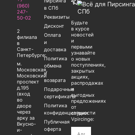
пирсинга
(960)
в СПб
247-
Реквизиты
50-02
Будьте
Дисконт
в курсе
2
новостей
Оплата
филиала
и
и
в
первыми
Санкт-
доставка
узнавайте
Петербурге:
Политика
о новых
м.
поступлениях,
обмена
Московская,
закрытых
и
Московский
акциях,
возврата
проспект
распродажах
д.195
и
Подарочные
(вход
выгодных
сертификаты
во
предложениях
Политика
дворе
от
через
конфиденциальности
студии
арку за
Vpircinge:
Публичная
Вкусно-
оферта
и-