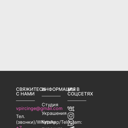
СВЯЖИТЕСЬ
ИНФОРМАЦИЯ
МЫ В
С НАМИ
СОЦСЕТЯХ
Студия
vpircinge@gmail.com
Украшения
Тел.
Курсы
(звонки)/WhatsApp/Telegram:
+7