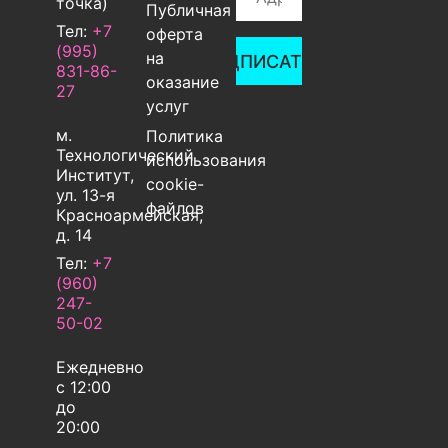
точка)
Публичная
Тел:
+7
оферта
(995)
на
ПОДПИСАТЬСЯ
831-86-
оказание
27‬
услуг
м.
Политика
Технологический
использования
Институт,
cookie-
ул. 13-я
файлов
Красноармейская,
д. 14
Тел:
+7
(960)
247-
50-02
Ежедневно
с 12:00
до
20:00