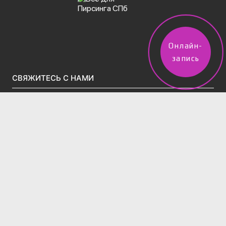
Онлайн-
запись
СВЯЖИТЕСЬ С НАМИ
vpircinge@gmail.com
Тел.(звонки)/WhatsApp/Telegram:
+7 (960) 247-50-02
2 филиала в Санкт-Петербурге:
м. Московская, Московский проспект д.195 (вход во
дворе через арку за Вкусно-и-точка)
Тел:
+7 (995) 831-86-27‬
м. Технологический Институт, ул. 13-я
Красноармейская, д. 14
Тел:
+7 (960) 247-50-02