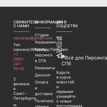
СВЯЖИТЕСЬ
ИНФОРМАЦИЯ
МЫ В
С НАМИ
СОЦСЕТЯХ
Студия
vpircinge@gmail.com
Украшения
Тел.
Курсы
(звонки)/WhatsApp/Telegram:
+7
пирсинга
(960)
в СПб
247-
Реквизиты
50-02
Будьте
Дисконт
в курсе
2
новостей
Оплата
филиала
и
и
в
первыми
Санкт-
доставка
узнавайте
Петербурге:
Политика
о новых
м.
поступлениях,
обмена