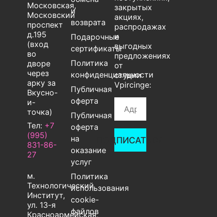
Московская,
закрытых
и
Московский
акциях,
возврата
проспект
распродажах
д.195
и
Подарочные
(вход
выгодных
сертификаты
во
предложениях
Политика
дворе
от
через
конфиденциальности
студии
арку за
Vpircinge:
Публичная
Вкусно-
оферта
и-
точка)
Публичная
Тел:
+7
оферта
(995)
на
ПОДПИСАТЬСЯ
831-86-
оказание
27‬
услуг
м.
Политика
Технологический
использования
Институт,
cookie-
ул. 13-я
файлов
Красноармейская,