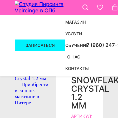
МАГАЗИН
УСЛУГИ
ПИРСИНГ СПБ
/
УКРАШЕНИЯ
/
НАКРУТКИ
/
+7 (960) 247
ЗАПИСАТЬСЯ
ОБУЧЕНИЕ
О НАС
КОНТАКТЫ
НАКРУТКА
SNOWFLA
CRYSTAL
1.2
ММ
АРТИКУЛ: