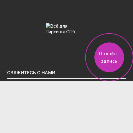
Онлайн-
запись
СВЯЖИТЕСЬ С НАМИ
vpircinge@gmail.com
Тел.(звонки)/WhatsApp/Telegram:
+7 (960) 247-50-02
2 филиала в Санкт-Петербурге:
м. Московская, Московский проспект д.195 (вход во
дворе через арку за Вкусно-и-точка)
Тел:
+7 (995) 831-86-27‬