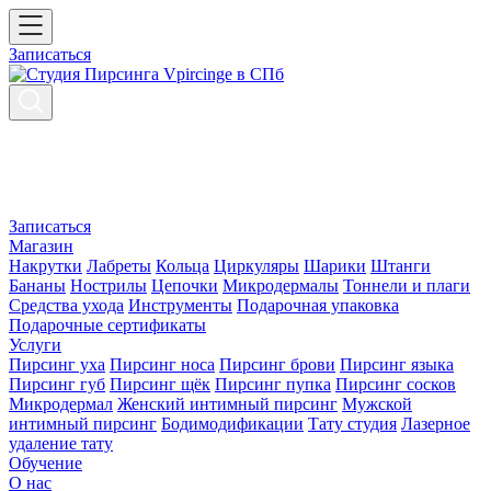
Записаться
Записаться
Магазин
Накрутки
Лабреты
Кольца
Циркуляры
Шарики
Штанги
Бананы
Нострилы
Цепочки
Микродермалы
Тоннели и плаги
Средства ухода
Инструменты
Подарочная упаковка
Подарочные сертификаты
Услуги
Пирсинг уха
Пирсинг носа
Пирсинг брови
Пирсинг языка
Пирсинг губ
Пирсинг щёк
Пирсинг пупка
Пирсинг сосков
Микродермал
Женский интимный пирсинг
Мужской
интимный пирсинг
Бодимодификации
Тату студия
Лазерное
удаление тату
Обучение
О нас