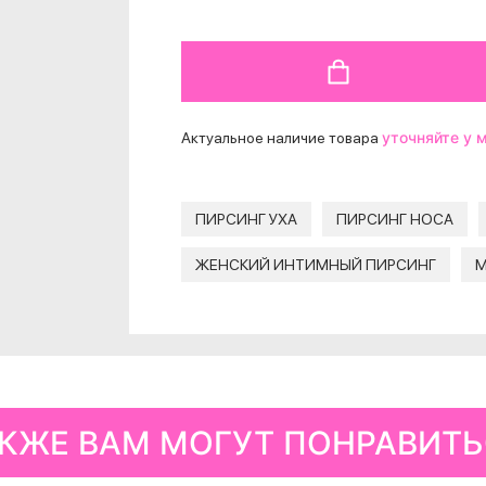
ДОБАВИТЬ В КОРЗИНУ
уточняйте у
Актуальное наличие товара
ПИРСИНГ УХА
ПИРСИНГ НОСА
ЖЕНСКИЙ ИНТИМНЫЙ ПИРСИНГ
М
КЖЕ ВАМ МОГУТ ПОНРАВИТ