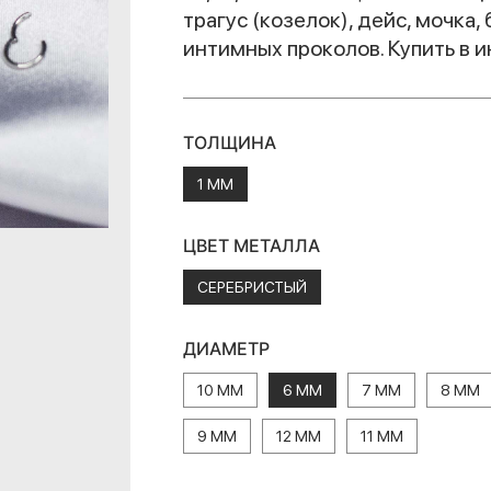
трагус (козелок), дейс, мочка, 
интимных проколов. Купить в 
ТОЛЩИНА
1 ММ
ЦВЕТ МЕТАЛЛА
СЕРЕБРИСТЫЙ
ДИАМЕТР
10 ММ
6 ММ
7 ММ
8 ММ
9 ММ
12 ММ
11 ММ