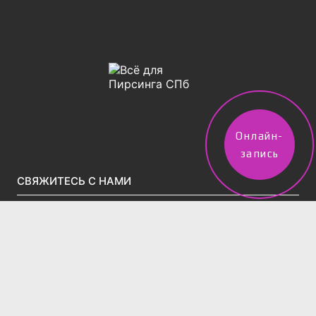
Онлайн-
запись
СВЯЖИТЕСЬ С НАМИ
vpircinge@gmail.com
Тел.(звонки)/WhatsApp/Telegram:
+7 (960) 247-50-02
2 филиала в Санкт-Петербурге:
м. Московская, Московский проспект д.195
(вход во дворе через арку за Вкусно-и-точка)