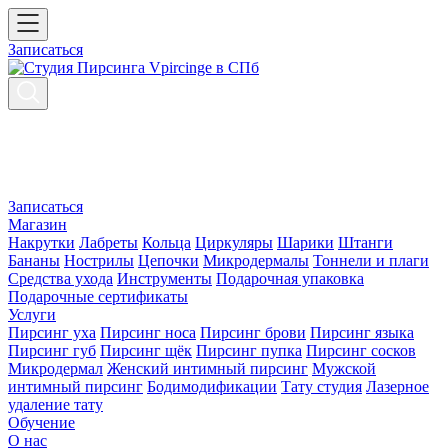
Записаться
Записаться
Магазин
Накрутки
Лабреты
Кольца
Циркуляры
Шарики
Штанги
Бананы
Нострилы
Цепочки
Микродермалы
Тоннели и плаги
Средства ухода
Инструменты
Подарочная упаковка
Подарочные сертификаты
Услуги
Пирсинг уха
Пирсинг носа
Пирсинг брови
Пирсинг языка
Пирсинг губ
Пирсинг щёк
Пирсинг пупка
Пирсинг сосков
Микродермал
Женский интимный пирсинг
Мужской
интимный пирсинг
Бодимодификации
Тату студия
Лазерное
удаление тату
Обучение
О нас