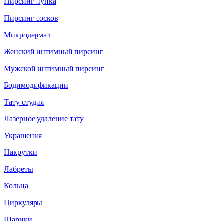
Пирсинг пупка
Пирсинг сосков
Микродермал
Женский интимный пирсинг
Мужской интимный пирсинг
Бодимодификации
Тату студия
Лазерное удаление тату
Украшения
Накрутки
Лабреты
Кольца
Циркуляры
Шарики