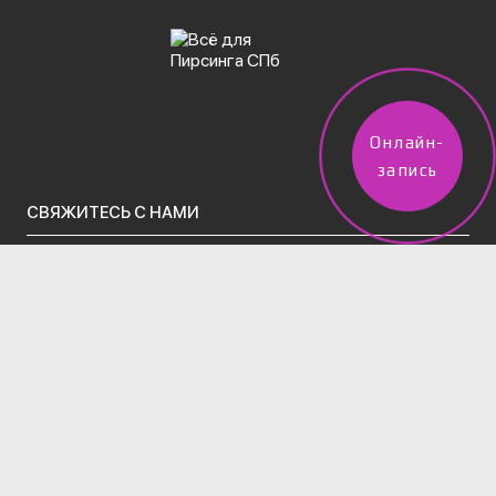
Онлайн-
запись
СВЯЖИТЕСЬ С НАМИ
vpircinge@gmail.com
Тел.(звонки)/WhatsApp/Telegram:
+7 (960) 247-50-02
2 филиала в Санкт-Петербурге:
м. Московская, Московский проспект д.195 (вход во
дворе через арку за Вкусно-и-точка)
Тел:
+7 (995) 831-86-27‬
м. Технологический Институт, ул. 13-я
Красноармейская, д. 14