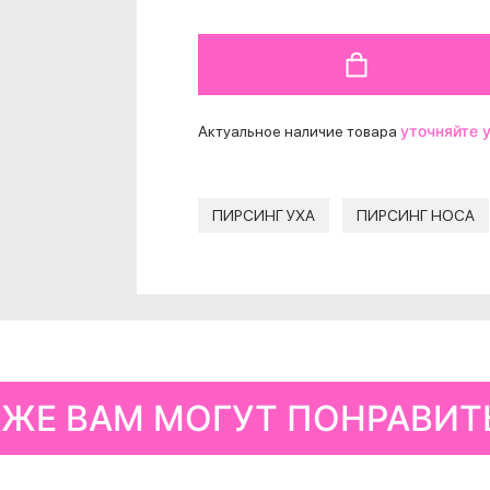
ДОБАВИТЬ В КОРЗИНУ
уточняйте 
Актуальное наличие товара
ПИРСИНГ УХА
ПИРСИНГ НОСА
КЖЕ ВАМ МОГУТ ПОНРАВИТ