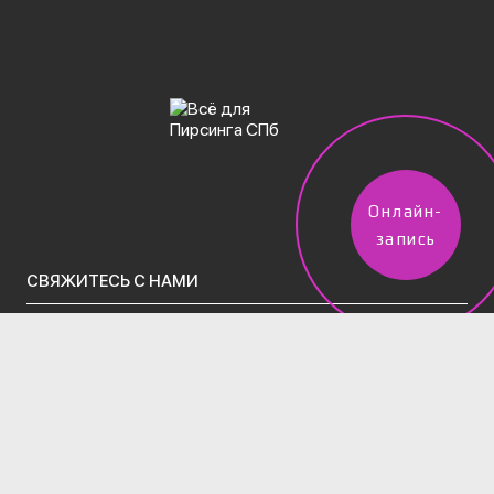
Онлайн-
запись
СВЯЖИТЕСЬ С НАМИ
vpircinge@gmail.com
Тел.(звонки)/WhatsApp/Telegram:
+7 (960) 247-50-02
2 филиала в Санкт-Петербурге:
м. Московская, Московский проспект д.195 (вход во
дворе через арку за Вкусно-и-точка)